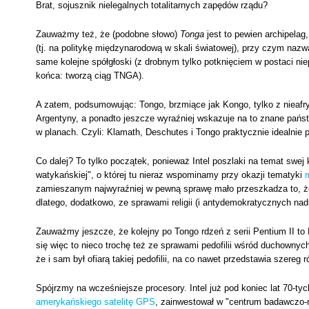
Brat, sojusznik nielegalnych totalitarnych zapędów rządu?
Zauważmy też, że (podobne słowo)
Tonga
jest to pewien archipelag
(tj. na politykę międzynarodową w skali światowej), przy czym naz
same kolejne spółgłoski (z drobnym tylko potknięciem w postaci niep
końca: tworzą ciąg TNGA).
A zatem, podsumowując: Tongo, brzmiące jak Kongo, tylko z nieafr
Argentyny, a ponadto jeszcze wyraźniej wskazuje na to znane państw
w planach. Czyli: Klamath, Deschutes i Tongo praktycznie idealnie
Co dalej? To tylko początek, ponieważ Intel poszlaki na temat swej 
watykańskiej", o której tu nieraz wspominamy przy okazji tematyki
zamieszanym najwyraźniej w pewną sprawę mało przeszkadza to, że b
dlatego, dodatkowo, ze sprawami religii (i antydemokratycznych nad
Zauważmy jeszcze, że kolejny po Tongo rdzeń z serii Pentium II to
się więc to nieco trochę też ze sprawami pedofilii wśród duchownyc
że i sam był ofiarą takiej pedofilii, na co nawet przedstawia szere
Spójrzmy na wcześniejsze procesory. Intel już pod koniec lat 70-tyc
amerykańskiego satelitę GPS
, zainwestował w "centrum badawczo-ro