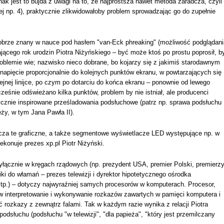
k jest to bujda z uwagi na to, że najprostsza nawet metoda zaradcza, czyli
ej np. 4), praktycznie zlikwidowałoby problem sprowadzając go do zupełnie
brze znany w nauce pod hasłem "van-Eck phreaking" (możliwość podglądani
jącego rok urodzin Piotra Niżyńskiego – być może ktoś po prostu poprosił, b
problemie wie; nazwisko nieco dobrane, bo kojarzy się z jakimiś starodawnym
napięcie proporcjonalnie do kolejnych punktów ekranu, w powtarzających się
lejnej linijce, po czym po dotarciu do końca ekranu – ponownie od lewego
ześnie odświeżano kilka punktów, problem by nie istniał, ale producenci
ycznie inspirowane prześladowania podsłuchowe (patrz np. sprawa podsłuchu
eży, w tym Jana Pawła II).
za te graficzne, a także segmentowe wyświetlacze LED występujące np. w
konuje prezes xp.pl Piotr Niżyński.
łącznie w kręgach rządowych (np. prezydent USA, premier Polski, premierz
ki do włamań – prezes telewizji i dyrektor hipotetycznego ośrodka
itp.) – dotyczy najwyraźniej samych procesorów w komputerach. Procesor,
 w interpretowanie i wykonywanie rozkazów zawartych w pamięci komputera i
ć rozkazy z zewnątrz falami. Tak w każdym razie wynika z relacji Piotra
dsłuchu (podsłuchu "w telewizji", "dla papieża", "który jest przemilczany