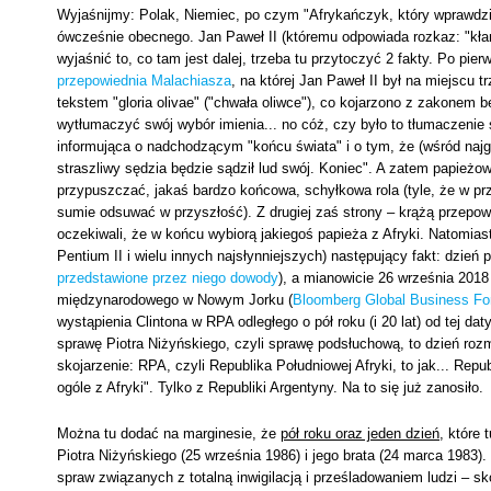
Wyjaśnijmy: Polak, Niemiec, po czym "Afrykańczyk, który wprawdzie 
ówcześnie obecnego. Jan Paweł II (któremu odpowiada rozkaz: "kła
wyjaśnić to, co tam jest dalej, trzeba tu przytoczyć 2 fakty. Po pie
przepowiednia Malachiasza
, na której Jan Paweł II był na miejscu 
tekstem "gloria olivae" ("chwała oliwce"), co kojarzono z zakonem
wytłumaczyć swój wybór imienia... no cóż, czy było to tłumaczeni
informująca o nadchodzącym "końcu świata" i o tym, że (wśród naj
straszliwy sędzia będzie sądził lud swój. Koniec". A zatem papież
przypuszczać, jakaś bardzo końcowa, schyłkowa rola (tyle, że w prz
sumie odsuwać w przyszłość). Z drugiej zaś strony – krążą przepowi
oczekiwali, że w końcu wybiorą jakiegoś papieża z Afryki. Natomiast 
Pentium II i wielu innych najsłynniejszych) następujący fakt: dzień 
przedstawione przez niego dowody
), a mianowicie 26 września 201
międzynarodowego w Nowym Jorku (
Bloomberg Global Business F
wystąpienia Clintona w RPA odległego o pół roku (i 20 lat) od tej da
sprawę Piotra Niżyńskiego, czyli sprawę podsłuchową, to dzień ro
skojarzenie: RPA, czyli Republika Południowej Afryki, to jak... Repub
ogóle z Afryki". Tylko z Republiki Argentyny. Na to się już zanosiło.
Można tu dodać na marginesie, że
pół roku oraz jeden dzień
, które
Piotra Niżyńskiego (25 września 1986) i jego brata (24 marca 1983)
spraw związanych z totalną inwigilacją i prześladowaniem ludzi – sk