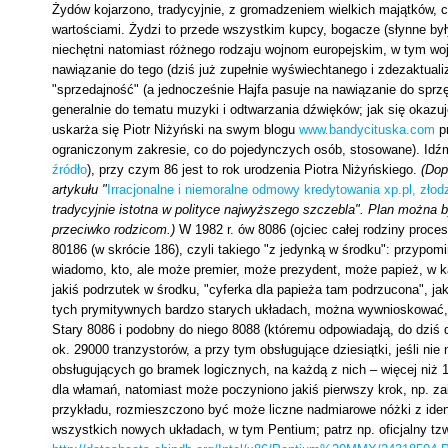
Żydów kojarzono, tradycyjnie, z gromadzeniem wielkich majątków, 
wartościami. Żydzi to przede wszystkim kupcy, bogacze (słynne był
niechętni natomiast różnego rodzaju wojnom europejskim, w tym wojn
nawiązanie do tego (dziś już zupełnie wyświechtanego i zdezaktual
"sprzedajność" (a jednocześnie Hajfa pasuje na nawiązanie do sprzę
generalnie do tematu muzyki i odtwarzania dźwięków; jak się okazuj
uskarża się Piotr Niżyński na swym blogu
www.bandycituska.com
pr
ograniczonym zakresie, co do pojedynczych osób, stosowane). Idźm
źródło
), przy czym 86 jest to rok urodzenia Piotra Niżyńskiego.
(Dop
artykułu "
Irracjonalne i niemoralne odmowy kredytowania xp.pl, złod
tradycyjnie istotna w polityce najwyższego szczebla". Plan można 
przeciwko rodzicom.)
W 1982 r. ów 8086 (ojciec całej rodziny proc
80186 (w skrócie 186), czyli takiego "z jedynką w środku": przypomin
wiadomo, kto, ale może premier, może prezydent, może papież, w ka
jakiś podrzutek w środku, "cyferka dla papieża tam podrzucona", jak
tych prymitywnych bardzo starych układach, można wywnioskować, 
Stary 8086 i podobny do niego 8088 (któremu odpowiadają, do dziś
ok. 29000 tranzystorów, a przy tym obsługujące dziesiątki, jeśli ni
obsługujących go bramek logicznych, na każdą z nich – więcej niż 1 
dla włamań, natomiast może poczyniono jakiś pierwszy krok, np. 
przykładu, rozmieszczono być może liczne nadmiarowe nóżki z ide
wszystkich nowych układach, w tym Pentium; patrz np. oficjalny tz