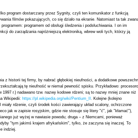
lko program dostarczany przez Sygnity, czyli ten komunikator z funkcją
wania filmów pokazujących, co się działo na ekranie. Natomiast ta tak zwan
m programem: programem od obsługi śledzenia i podsłuchiwania. I on im
cji do zarządzania najróżniejszą elektroniką, wbrew woli tych, którzy ją
a z historii tej firmy, by nabrać głębokiej nieufności, a dodatkowe powszechn
rzekształcają tę nieufność w niemal pewność spisku. Przykładowo: procesor
y w 1997 r.) nadawano tzw. nazwy kodowe rdzeni; są to nazwy mniej znane niż
a Wikipedii:
https://pl.wikipedia.org/wiki/Pentium_II
. Kolejne (kolejno
 miały rdzenie, czyli środek kości zawierający układ scalony, ochrzczone
ieco jak w zapisie rosyjskim, gdzie nie stosuje się litery "ć", jak "kłamać"),
nianego już wyżej w nawiasie powodu; druga – z Niemcami, ponieważ
 gdyby "tym jakimś krajem afrykańskim", tylko, że zaczyna się inaczej. To
e indziej.