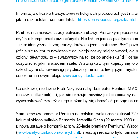
http://datasheets.chipdb.org/Intel/x86/Pentium%20MMX/24318504.
Informacja o liczbie tranzystorów w kolejnych procesorach jest na a
jak ta o izraelskim centrum Intela:
https://en.wikipedia.org/wiki/Int
Rzut oka na nowsze czasy potwierdza obawy. Pierwszym procesore
myślą o komputerach przenośnych. Nie był on jednak praktycznie
– miał identyczną liczbę tranzystorów co jego siostrzany P55C poz
(oficjalnie to jest to nawiązanie do jakiejś nazwy miejscowości, ale 
człony,
till-amook
, to – zważywszy na to, że po angielsku "till" oz
oczywiście, jakimś atakiem szału. W związku z tym kojarzy się to
szkodliwymi dla równowagi psychicznej i uniemożliwiającymi myśleni
donosi on na swym blogu
www.bandycituska.com
.
Co ciekawe, niedawno Piotr Niżyński nabył komputer Pentium MMX 20
o nazwie Tillamook) – i, jak się okazuje, również jest on podatny 
wywnioskować czy też czego można by się domyślać patrząc na naz
Sam pierwszy procesor Pentium na polskim rynku zadebiutował 22 m
kolumbijskiego polityka Bernardo Jaramillo Ossa (22 marca 1990 r.,
r. nową ustawę o komornikach: w 25-lecie premiery Pentium.) Wspomi
(
www.bandycituska.com/ofiary.html
), zresztą niedawno było, omawi