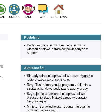
MAIL
USŁUGI
TARG
CZAT
STARTOWA
Podobne
•
Podatność liczników i bezpieczników na
włamania falowe ośrodków powiązanych z
rządem
28
Aktualności
•
SN radykalnie niesprawiedliwie rozstrzygnął o
m,
losie prezesa xp.pl sp. z o. o.
•
Rząd Tuska kontynuuje program zabijania w
szpitalach? Nowe podejrzane zgony grupy
•
Szykuje się ustawione i niesprawiedliwe
orzeczenie Sądu Najwyższego w sprawie
Niżyńskiego?
•
Minister Sprawiedliwości Bodnar nielegalnie
odwołał prezesa sądu