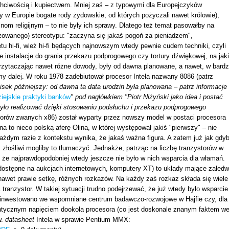
chciwością i kupiectwem. Mniej zaś – z typowymi dla Europejczyków
y w Europie bogate rody żydowskie, od których pożyczali nawet królowie),
om religijnym – to nie były ich sprawy. Dlatego też temat pasowałby na
izowanego) stereotypu: "zaczyna się jakaś pogoń za pieniądzem",
tu hi-fi, wież hi-fi będących najnowszym wtedy pewnie cudem techniki, czyli
e instalacje do grania przekazu podprogowego czy tortury dźwiękowej, na jak
zytaczając nawet różne dowody, były od dawna planowane, a nawet, w bard
y dalej. W roku 1978 zadebiutował procesor Intela nazwany 8086 (patrz
isek późniejszy: od dawna ta data urodzin była planowana
–
patrz informacje
ziejskie praktyki banków
" pod nagłówkiem "Piotr Niżyński jako idea i postać
było realizować dzięki stosowaniu podsłuchu i przekazu podprogowego
esorów zwanych x86) został wyparty przez nowszy model w postaci procesora
a to nieco polską aferę Olina, w której występował jakiś "pierwszy" – nie
żdym razie z kontekstu wynika, że jakaś ważna figura. A zatem już jak gdy
 złośliwi mogliby to tłumaczyć. Jednakże, patrząc na liczbę tranzystorów w
że najprawdopodobniej wtedy jeszcze nie było w nich wsparcia dla włamań.
 dostępne na aukcjach internetowych, komputery XT) to układy mające zaledw
e nawet prawie setkę, różnych rozkazów. Na każdy zaś rozkaz składa się wiele
tranzystor. W takiej sytuacji trudno podejrzewać, że już wtedy było wsparcie
zainwestowano we wspomniane centrum badawczo-rozwojowe w Hajfie czy, dla
ntycznym napięciem dookoła procesora (co jest doskonale znanym faktem w
w.
datasheet
Intela w sprawie Pentium MMX: