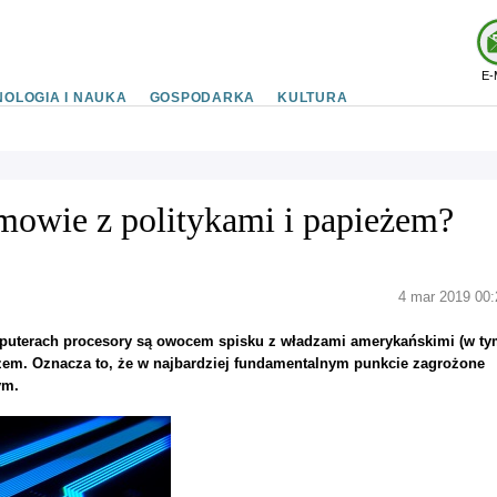
E-
OLOGIA I NAUKA
GOSPODARKA
KULTURA
mowie z politykami i papieżem?
4 mar 2019 00:
puterach procesory są owocem spisku z władzami amerykańskimi (w ty
ieżem. Oznacza to, że w najbardziej fundamentalnym punkcie zagrożone
ym.