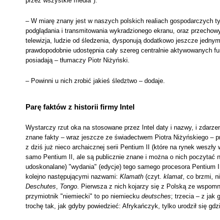
przez wszystkie media").
– W miarę znany jest w naszych polskich realiach gospodarczych ty
podglądania i transmitowania wykradzionego ekranu, oraz przechowy
telewizja, ludzie od śledzenia, dysponują dodatkowo jeszcze jedny
prawdopodobnie udostępnia cały szereg centralnie aktywowanych funk
posiadają – tłumaczy Piotr Niżyński.
– Powinni u nich zrobić jakieś śledztwo – dodaje.
Parę faktów z historii firmy Intel
Wystarczy rzut oka na stosowane przez Intel daty i nazwy, i zdarzeni
znane fakty – wraz jeszcze ze świadectwem Piotra Niżyńskiego – p
z dziś już nieco archaicznej serii Pentium II (które na rynek weszł
samo Pentium II, ale są publicznie znane i można o nich poczytać n
udoskonalane) "wydania" (edycje) tego samego procesora Pentium II
kolejno następującymi nazwami:
Klamath
(czyt.
klamat
, co brzmi, n
Deschutes
,
Tongo
. Pierwsza z nich kojarzy się z Polską ze wspom
przymiotnik "niemiecki" to po niemiecku
deutsches
; trzecia – z jak
trochę tak, jak gdyby powiedzieć: Afrykańczyk, tylko urodził się gdzi