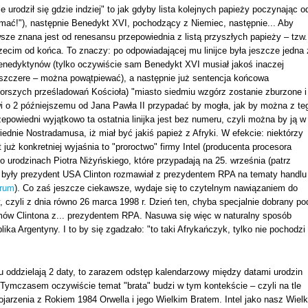
urodził się gdzie indziej" to jak gdyby lista kolejnych papieży poczynając o
mać!"), następnie Benedykt XVI, pochodzący z Niemiec, następnie... Aby
rwsze znana jest od renesansu przepowiednia z listą przyszłych papieży – tzw.
trzecim od końca. To znaczy: po odpowiadającej mu linijce była jeszcze jedna 
 benedyktynów (tylko oczywiście sam Benedykt XVI musiał jakoś inaczej
e szczere – można powątpiewać), a następnie już sentencja końcowa
gorszych prześladowań Kościoła) "miasto siedmiu wzgórz zostanie zburzone i
owi o 2 późniejszemu od Jana Pawła II przypadać by mogła, jak by można z te
epowiedni wyjątkowo ta ostatnia linijka jest bez numeru, czyli można by ją w
ednie Nostradamusa, iż miał być jakiś papież z Afryki. W efekcie: niektórzy
już konkretniej wyjaśnia to "proroctwo" firmy Intel (producenta procesora
po urodzinach Piotra Niżyńskiego, które przypadają na 25. września (patrz
8 były prezydent USA Clinton rozmawiał z prezydentem RPA na tematy handlu
orum
). Co zaś jeszcze ciekawsze, wydaje się to czytelnym nawiązaniem do
ty, czyli z dnia równo 26 marca 1998 r. Dzień ten, chyba specjalnie dobrany po
zmów Clintona z... prezydentem RPA. Nasuwa się więc w naturalny sposób
lika Argentyny. I to by się zgadzało: "to taki Afrykańczyk, tylko nie pochodzi
 tu oddzielają 2 daty, to zarazem odstęp kalendarzowy między datami urodzin
. Tymczasem oczywiście temat "brata" budzi w tym kontekście – czyli na tle
ojarzenia z Rokiem 1984 Orwella i jego Wielkim Bratem. Intel jako nasz Wielk