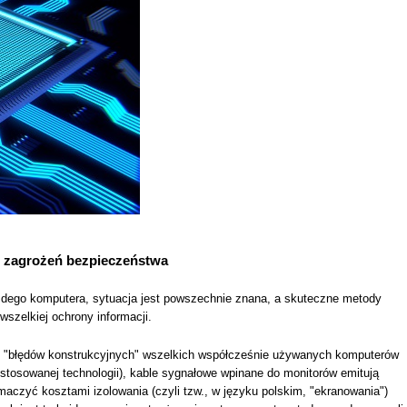
h zagrożeń bezpieczeństwa
dego komputera, sytuacja jest powszechnie znana, a skuteczne metody
szelkiej ochrony informacji.
ch "błędów konstrukcyjnych" wszelkich współcześnie używanych komputerów
d stosowanej technologii), kable sygnałowe wpinane do monitorów emitują
łumaczyć kosztami izolowania (czyli tzw., w języku polskim, "ekranowania")