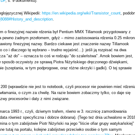
PDF
, s. 9 dokumentu).
nglojęzycznej Wikipedii:
https://en.wikipedia.org/wiki/Transistor_count
, podobn
el_8088#History_and_description
.
m o finezyjnej nazwie rdzenia był Pentium MMX Tillamook przygotowany z
 na pewno żadnym przełomem, gdyż – mimo zastosowania rdzenia 0.25 mikron
bawiony finezyjnej nazwy. Bardzo ciekawe jest znaczenie nazwy Tillamook
po co i dlaczego tę wybrano – trudno wyjaśnić...): jeśli ją rozpisać na dwa
nacza "aż do" – oznacza to coś w rodzaju "do szaleństwa". Amok bowiem jest,
 w sposób oczywisty ze sprawą Piotra Niżyńskiego dręczonego dźwiękami,
e (szeptania, w tym podprogowe, oraz różne okrzyki i gadki). O tej sprawie
0 (wprawdzie nie jest to notebook, czyli procesor nie powinien mieć rdzeni
na włamania, o czym za chwilę. Na razie bowiem zobaczmy tylko, co daje się
wy procesorów i daty z nimi związane.
arca 1993 r., czyli, dziwnym trafem, równo w 3. rocznicę zamordowania
 data również specyficzna i dobrze dobrana). (Tego też dnia uchwalono w 201
na o tym zabójstwie Piotr Niżyński na jego "liście ofiar grupy watykańskiej"
ane tutaj na portalu, kolejne zabójstwo przeciwko osobie o tym samym