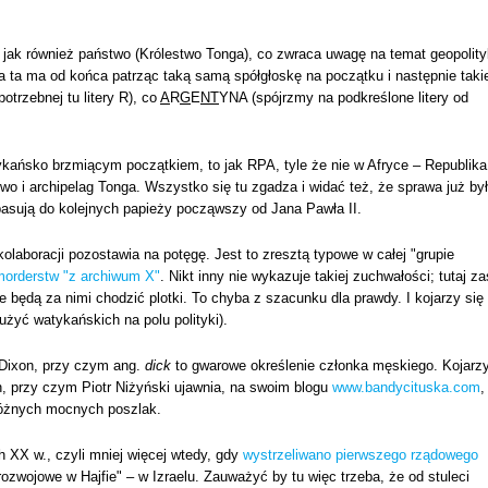
, jak również państwo (Królestwo Tonga), co zwraca uwagę na temat geopolity
wa ta ma od końca patrząc taką samą spółgłoskę na początku i następnie taki
otrzebnej tu litery R), co
A
R
G
E
NT
YNA (spójrzmy na podkreślone litery od
ykańsko brzmiącym początkiem, to jak RPA, tyle że nie w Afryce – Republika
o i archipelag Tonga. Wszystko się tu zgadza i widać też, że sprawa już by
 pasują do kolejnych papieży począwszy od Jana Pawła II.
kolaboracji pozostawia na potęgę. Jest to zresztą typowe w całej "grupie
morderstw "z archiwum X"
. Nikt inny nie wykazuje takiej zuchwałości; tutaj za
ędą za nimi chodzić plotki. To chyba z szacunku dla prawdy. I kojarzy się
użyć watykańskich na polu polityki).
 Dixon, przy czym ang.
dick
to gwarowe określenie członka męskiego. Kojarz
h, przy czym Piotr Niżyński ujawnia, na swoim blogu
www.bandycituska.com
,
g różnych mocnych poszlak.
h XX w., czyli mniej więcej wtedy, gdy
wystrzeliwano pierwszego rządowego
zwojowe w Hajfie" – w Izraelu. Zauważyć by tu więc trzeba, że od stuleci