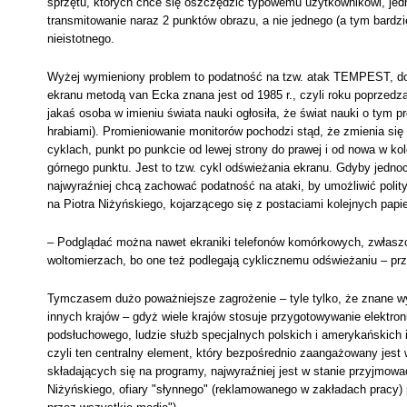
sprzętu, których chce się oszczędzić typowemu użytkownikowi, jedna
transmitowanie naraz 2 punktów obrazu, a nie jednego (a tym bardzi
nieistotnego.
Wyżej wymieniony problem to podatność na tzw. atak TEMPEST, do
ekranu metodą van Ecka znana jest od 1985 r., czyli roku poprzedza
jakaś osoba w imieniu świata nauki ogłosiła, że świat nauki o tym 
hrabiami). Promieniowanie monitorów pochodzi stąd, że zmienia się 
cyklach, punkt po punkcie od lewej strony do prawej i od nowa w ko
górnego punktu. Jest to tzw. cykl odświeżania ekranu. Gdyby jednoc
najwyraźniej chcą zachować podatność na ataki, by umożliwić polit
na Piotra Niżyńskiego, kojarzącego się z postaciami kolejnych papi
– Podglądać można nawet ekraniki telefonów komórkowych, zwłaszc
woltomierzach, bo one też podlegają cyklicznemu odświeżaniu – prze
Tymczasem dużo poważniejsze zagrożenie – tyle tylko, że znane wy
innych krajów – gdyż wiele krajów stosuje przygotowywanie elektroni
podsłuchowego, ludzie służb specjalnych polskich i amerykańskich 
czyli ten centralny element, który bezpośrednio zaangażowany jest
składających się na programy, najwyraźniej jest w stanie przyjmowa
Niżyńskiego, ofiary "słynnego" (reklamowanego w zakładach pracy) po