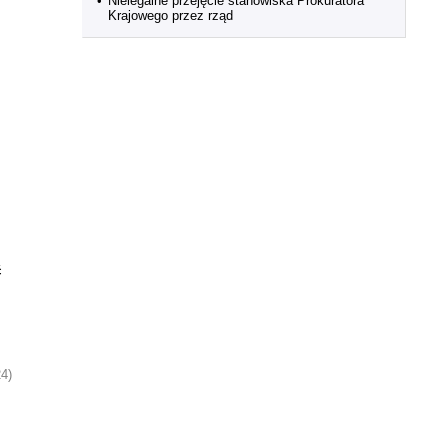
•
Nielegalne przejęcie stanowiska Prokuratora
Krajowego przez rząd
ć
24)