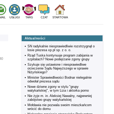
MAIL
USŁUGI
TARG
CZAT
STARTOWA
Aktualności
•
SN radykalnie niesprawiedliwie rozstrzygnął o
losie prezesa xp.pl sp. z o. o.
•
Rząd Tuska kontynuuje program zabijania w
:40
szpitalach? Nowe podejrzane zgony grupy
•
Szykuje się ustawione i niesprawiedliwe
orzeczenie Sądu Najwyższego w sprawie
Niżyńskiego?
•
Minister Sprawiedliwości Bodnar nielegalnie
odwołał prezesa sądu
•
Nowe dziwne zgony w stylu "grupy
watykańskiej", w tym Liza i aktorka porno
•
Nie żyje m. in. Aleksiej Nawalny, najpewniej
zabójstwo grupy watykańskiej
•
Mołdawia nie pozwala swoim mieszkańcom
wrócić do domu