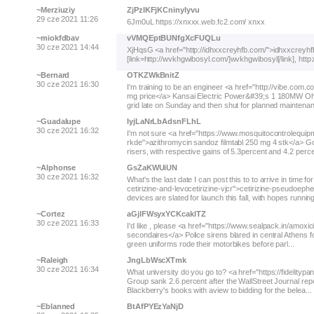
~Merziuziy
ZjPzIKFjKCninyIyvu
29 cze 2021 11:26
6Jm0uL https://xnxxx.web.fc2.com/ xnxx
~miokfdbav
vVMQEptBUNfgXcFUQLu
30 cze 2021 14:44
XjHqsG <a href="http://idhxxcreyhfb.com/">idhxxcreyhfb<
[link=http://wvkhgwibosyl.com/]wvkhgwibosyl[/link], http:
~Bernard
OTKZWkBnitZ
30 cze 2021 16:30
I'm training to be an engineer <a href="http://vibe.co
mg price</a> Kansai Electric Power&#39;s 1 180MW Ohi
grid late on Sunday and then shut for planned maintenanc
~Guadalupe
IyjLaNrLbAdsnFLhL
30 cze 2021 16:32
I'm not sure <a href="https://www.mosquitocontrolequip
rkde">azithromycin sandoz filmtabl 250 mg 4 stk</a> G
risers, with respective gains of 5.3percent and 4.2 percent
~Alphonse
GsZaKWUiUN
30 cze 2021 16:32
What's the last date I can post this to to arrive in time
cetirizine-and-levocetirizine-vjcr">cetirizine-pseudoeph
devices are slated for launch this fall, with hopes running 
~Cortez
aGjlFWsyxYCKcaklTZ
30 cze 2021 16:33
I'd like , please <a href="https://www.sealpack.in/amoxic
secondaires</a> Police sirens blared in central Athens fo
green uniforms rode their motorbikes before parl...
~Raleigh
JngLbWscXTmk
30 cze 2021 16:34
What university do you go to? <a href="https://fidelityp
Group sank 2.6 percent after the WallStreet Journal re
Blackberry's books with aview to bidding for the belea...
~Eblanned
BtAfPYEzYaNjD