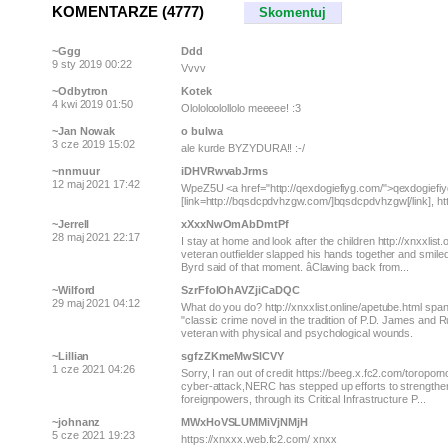
KOMENTARZE (4777)
Skomentuj
~Ggg
Ddd
9 sty 2019 00:22
Vvvv
~Odbytron
Kotek
4 kwi 2019 01:50
Olololoolollolo meeeee! :3
~Jan Nowak
o bulwa
3 cze 2019 15:02
ale kurde BYZYDURA!! :-/
~nnmuur
iDHVRwvabJrms
12 maj 2021 17:42
WpeZ5U <a href="http://qexdogiefiyg.com/">qexdogiefiyg</
[link=http://bqsdcpdvhzgw.com/]bqsdcpdvhzgw[/link], ht
~Jerrell
xXxxNwOmAbDmtPf
28 maj 2021 22:17
I stay at home and look after the children http://xnxxlis
veteran outfielder slapped his hands together and smiled. 
Byrd said of that moment. âClawing back from...
~Wilford
SzrFfolOhAVZjiCaDQC
29 maj 2021 04:12
What do you do? http://xnxxlist.online/apetube.html spa
"classic crime novel in the tradition of P.D. James and 
veteran with physical and psychological wounds.
~Lillian
sgfzZKmeMwSlCVY
1 cze 2021 04:26
Sorry, I ran out of credit https://beeg.x.fc2.com/toropo
cyber-attack,NERC has stepped up efforts to strengthen 
foreignpowers, through its Critical Infrastructure P...
~johnanz
MWxHoVSLUMMiVjNMjH
5 cze 2021 19:23
https://xnxxx.web.fc2.com/ xnxx