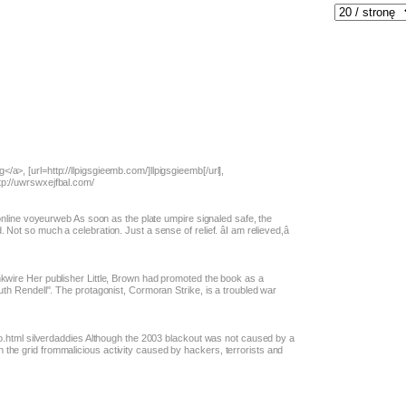
a>, [url=http://llpigsgieemb.com/]llpigsgieemb[/url],
tp://uwrswxejfbal.com/
t.online voyeurweb As soon as the plate umpire signaled safe, the
Not so much a celebration. Just a sense of relief. âI am relieved,â
nkwire Her publisher Little, Brown had promoted the book as a
Ruth Rendell". The protagonist, Cormoran Strike, is a troubled war
rno.html silverdaddies Although the 2003 blackout was not caused by a
the grid frommalicious activity caused by hackers, terrorists and