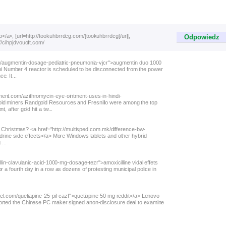
/a>, [url=http://tookuhbrrdcg.com/]tookuhbrrdcg[/url],
Odpowiedz
//cihpjdvouoft.com/
m.co/augmentin-dosage-pediatric-pneumonia-vjcr">augmentin duo 1000
 Number 4 reactor is scheduled to be disconnected from the power
e. It...
ment.com/azithromycin-eye-ointment-uses-in-hindi-
old miners Randgold Resources and Fresnillo were among the top
, after gold hit a tw...
 for Christmas? <a href="http://multisped.com.mk/difference-bw-
edrine side effects</a> More Windows tablets and other hybrid
...
illin-clavulanic-acid-1000-mg-dosage-tezr">amoxicilline vidal effets
r a fourth day in a row as dozens of protesting municipal police in
anel.com/quetiapine-25-pil-cazf">quetiapine 50 mg reddit</a> Lenovo
ported the Chinese PC maker signed anon-disclosure deal to examine