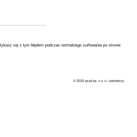
otykasz się z tym błędem podczas normalnego surfowania po stronie
© 2018 xp.pl sp. z o. o. i partnerzy