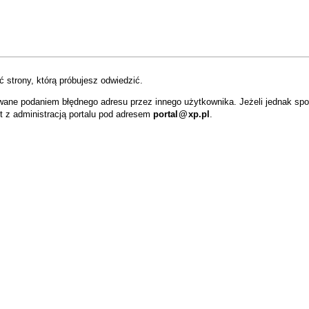
 strony, którą próbujesz odwiedzić.
wane podaniem błędnego adresu przez innego użytkownika. Jeżeli jednak sp
t z administracją portalu pod adresem
portal
@
xp.pl
.